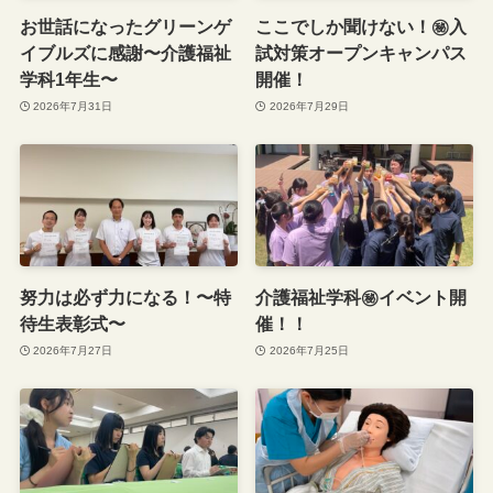
お世話になったグリーンゲ
ここでしか聞けない！㊙️入
イブルズに感謝〜介護福祉
試対策オープンキャンパス
学科1年生〜
開催！
2026年7月31日
2026年7月29日
努力は必ず力になる！〜特
介護福祉学科㊙︎イベント開
待生表彰式〜
催！！
2026年7月27日
2026年7月25日