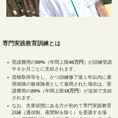
専門実践教育訓練とは
受講費用の
50%
（年間上限
40万円
）が訓練受講
中６か月ごとに支給されます。
資格取得等をし、かつ訓練修了後１年以内に雇
用保険の被保険者として雇用された場合は、受
講費用の
20%
（年間上限
16万円
）が追加で支給
されます。
なお、失業状態にある方が初めて専門実践教育
訓練（通信制、夜間制を除く）を受講する場