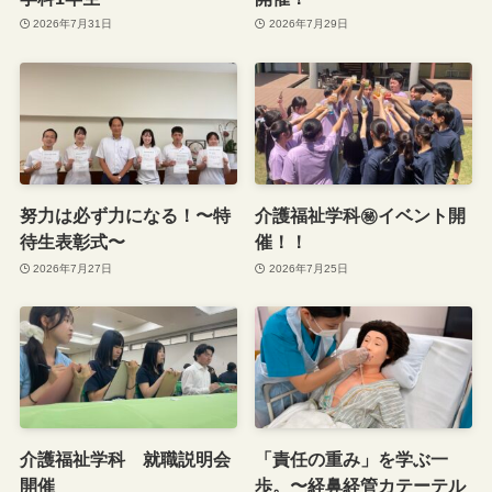
2026年7月31日
2026年7月29日
努力は必ず力になる！〜特
介護福祉学科㊙︎イベント開
待生表彰式〜
催！！
2026年7月27日
2026年7月25日
介護福祉学科 就職説明会
「責任の重み」を学ぶ一
開催
歩。〜経鼻経管カテーテル